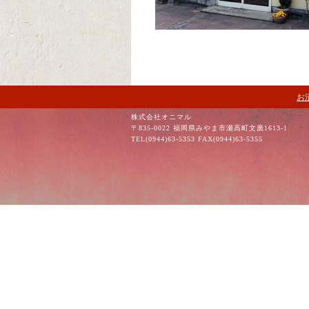
お
株式会社オニマル
〒835-0022 福岡県みやま市瀬高町文廣1613-1
TEL(0944)63-5353 FAX(0944)63-5355